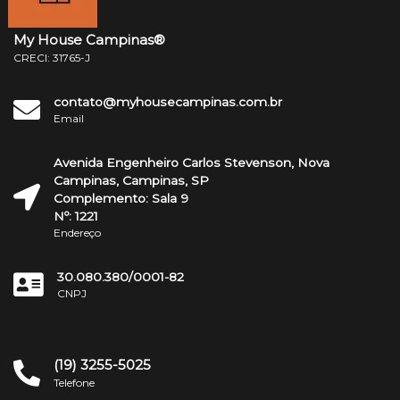
My House Campinas®
CRECI: 31765-J
contato@myhousecampinas.com.br
Email
Avenida Engenheiro Carlos Stevenson, Nova
Campinas, Campinas, SP
Complemento: Sala 9
Nº: 1221
Endereço
30.080.380/0001-82
CNPJ
(19) 3255-5025
Telefone