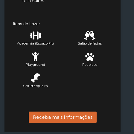
0 - 0 Suítes
Itens de Lazer
Academia (Espaço Fit)
Salão de festas
Playground
Pet place
Churrasqueira
Receba mais Informações