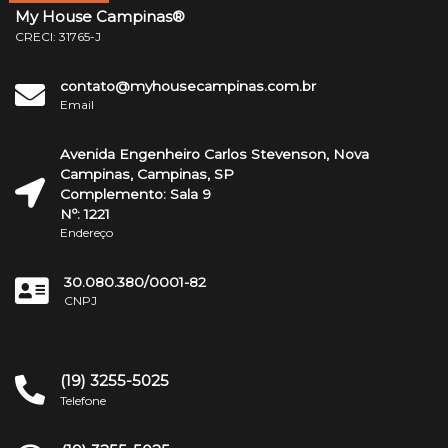
My House Campinas®
CRECI: 31765-J
contato@myhousecampinas.com.br
Email
Avenida Engenheiro Carlos Stevenson, Nova
Campinas, Campinas, SP
Complemento: Sala 9
Nº: 1221
Endereço
30.080.380/0001-82
CNPJ
(19) 3255-5025
Telefone