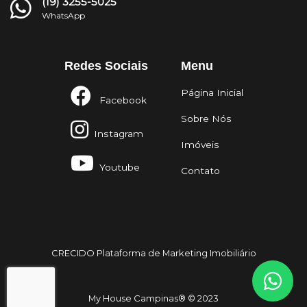
(19) 3255-5025
WhatsApp
Redes Sociais
Menu
Página Inicial
Facebook
Sobre Nós
Instagram
Imóveis
Youtube
Contato
CRECIDO Plataforma de Marketing Imobiliário
" integrity="sha384-
JZR6Spejh4U02d8jOt6vLEHfe/JQGiRRSQQxSfFWpi1MquVdAyjUar5+76PVCmYl"
My House Campinas® © 2023