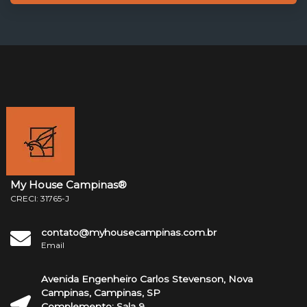
My House Campinas®
CRECI: 31765-J
contato@myhousecampinas.com.br
Email
Avenida Engenheiro Carlos Stevenson, Nova
Campinas, Campinas, SP
Complemento: Sala 9