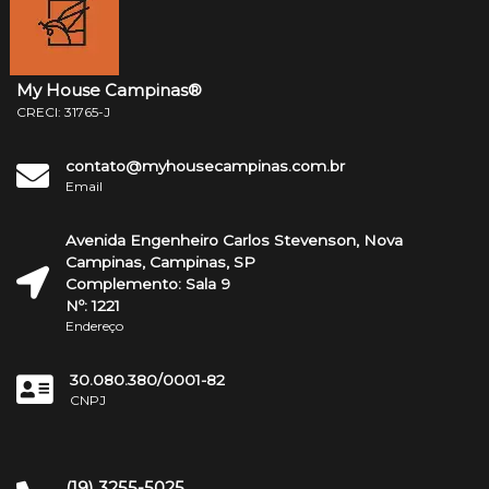
My House Campinas®
CRECI: 31765-J
contato@myhousecampinas.com.br
Email
Avenida Engenheiro Carlos Stevenson, Nova
Campinas, Campinas, SP
Complemento: Sala 9
Nº: 1221
Endereço
30.080.380/0001-82
CNPJ
(19) 3255-5025