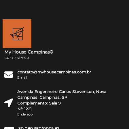
My House Campinas®
CRECI: 31765-J
contato@myhousecampinas.com.br
Email
Avenida Engenheiro Carlos Stevenson, Nova
Campinas, Campinas, SP
Complemento: Sala 9
Nº: 1221
Endereço
30.080.380/0001-82