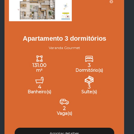
Apartamento 3 dormitórios
Varanda Gourmet
131.00
3
m²
Dormitório(s)
4
3
Banheiro(s)
Suíte(s)
2
Vaga(s)
Ampliar detalhes