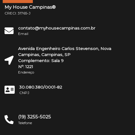
My House Campinas®
CRECI: 31765-J
contato@myhousecampinas.com.br
Email
Avenida Engenheiro Carlos Stevenson, Nova
Campinas, Campinas, SP
Complemento: Sala 9
Nº: 1221
Endereço
30.080.380/0001-82
CNPJ
(19) 3255-5025
Telefone