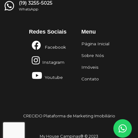
(19) 3255-5025
WhatsApp
Redes Sociais
Menu
Página Inicial
Facebook
Sobre Nós
Instagram
Imóveis
Youtube
Contato
CRECIDO Plataforma de Marketing Imobiliário
" integrity="sha384-
JZR6Spejh4U02d8jOt6vLEHfe/JQGiRRSQQxSfFWpi1MquVdAyjUar5+76PVCmYl"
My House Campinas® © 2023