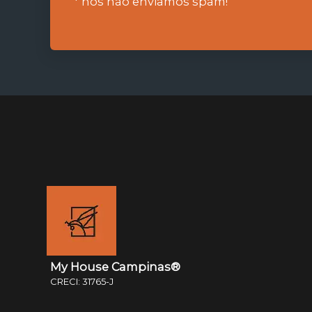
* nós não enviamos spam!
My House Campinas®
CRECI: 31765-J