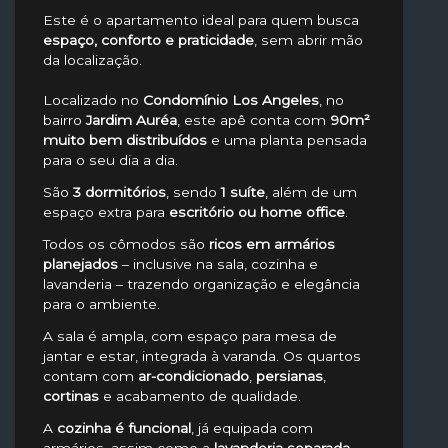
Este é o apartamento ideal para quem busca
espaço, conforto e praticidade
, sem abrir mão
da localização.
Localizado no
Condomínio Los Angeles
, no
bairro
Jardim Auréa
, este apê conta com
90m²
muito bem distribuídos
e uma planta pensada
para o seu dia a dia.
São
3 dormitórios
, sendo
1 suíte
, além de um
espaço extra para
escritório ou home office
.
Todos os cômodos são
ricos em armários
planejados
– inclusive na sala, cozinha e
lavanderia – trazendo organização e elegância
para o ambiente.
A sala é ampla, com espaço para mesa de
jantar e estar, integrada à varanda. Os quartos
contam com
ar-condicionado
,
persianas
,
cortinas
e acabamento de qualidade.
A
cozinha é funcional
, já equipada com
armários, assim como a
lavanderia separada
.