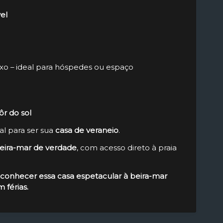
vel
o – ideal para hóspedes ou espaço
ôr do sol
l para ser sua
casa de veraneio
.
eira-mar de verdade
, com acesso direto à praia
a conhecer essa casa espetacular à beira-mar
 férias.