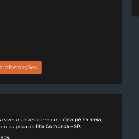
s Informações
a viver ou investir em uma
casa pé na areia
,
nto da praia de
Ilha Comprida – SP
.
rece: