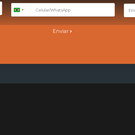
+55
Brazil
+55
Enviar