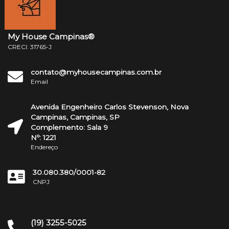
My House Campinas®
CRECI: 31765-J
contato@myhousecampinas.com.br
Email
Avenida Engenheiro Carlos Stevenson, Nova
Campinas, Campinas, SP
Complemento: Sala 9
Nº: 1221
Endereço
30.080.380/0001-82
CNPJ
(19) 3255-5025