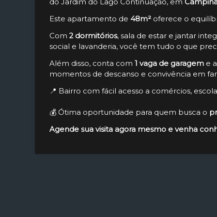
do Jardim do Lago Continuação, em
Campina
Este apartamento de
48m²
oferece o equilíb
Com
2 dormitórios
, sala de estar e jantar inte
social e lavanderia, você tem tudo o que prec
Além disso, conta com
1 vaga de garagem
e a
momentos de descanso e convivência em fam
📍 Bairro com fácil acesso a comércios, escolas
💰 Ótima oportunidade para quem busca o
p
Agende sua visita agora mesmo e venha conh