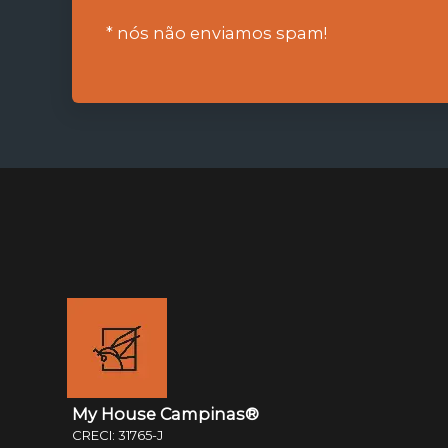
* nós não enviamos spam!
My House Campinas®
CRECI: 31765-J