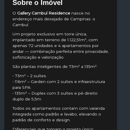
Sobre o Imóvel
O
Gallery Cambuí Residence
nasce no
endereço mais desejado de Campinas: o
Cambuí.
Um projeto exclusivo em torre única,
implantado em terreno de 1.122,51m², com
apenas 72 unidades e 4 apartamentos por
andar — combinação perfeita entre privacidade,
sofisticação e valorização.
São plantas inteligentes de 73m² a 135m²:
• 73m² – 2 suítes
• 116m² – Garden com 2 suítes e infraestrutura
para SPA
• 135m² – Duplex com 3 suítes e pé-direito
duplo de 5,5m
Todos os apartamentos contam com varanda
integrada como padrão e lavabo, elevando o
padrão de conforto e design.
Diferenciais que tornam o projeto único: