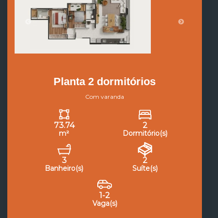
Planta 2 dormitórios
Com varanda
73.74
2
m²
Dormitório(s)
3
2
Banheiro(s)
Suíte(s)
1-2
Vaga(s)