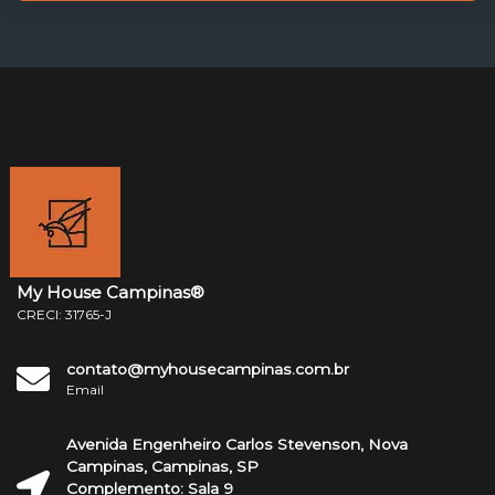
My House Campinas®
CRECI: 31765-J
contato@myhousecampinas.com.br
Email
Avenida Engenheiro Carlos Stevenson, Nova
Campinas, Campinas, SP
Complemento: Sala 9