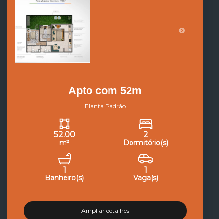
Apto com 52m
Planta Padrão
52.00
2
m²
Dormitório(s)
1
1
Banheiro(s)
Vaga(s)
Ampliar detalhes