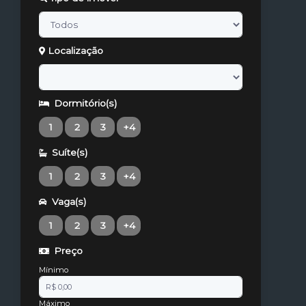
Localização
Dormitório(s)
1
2
3
+4
Suíte(s)
1
2
3
+4
Vaga(s)
1
2
3
+4
Preço
Mínimo
Máximo