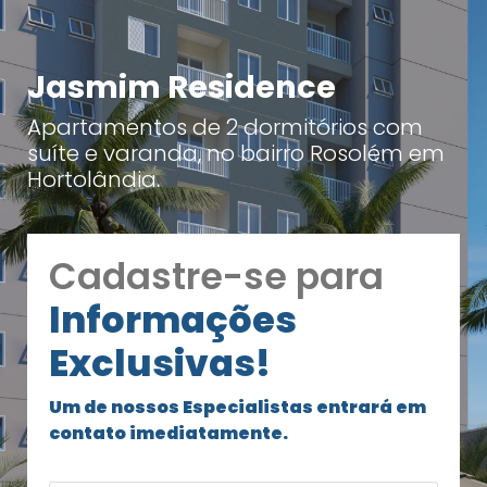
Jasmim Residence
Apartamentos de 2 dormitórios com
suíte e varanda, no bairro Rosolém em
Hortolândia.
Cadastre-se para
Informações
Exclusivas!
Um de nossos Especialistas entrará em
contato imediatamente.