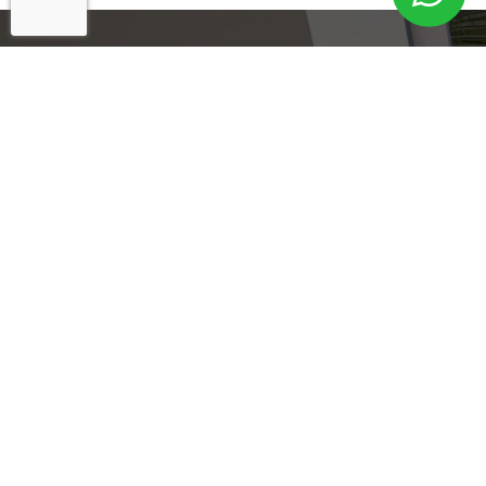
Cadastre-se para
Informações
Exclusivas!
Um de nossos Especialistas entrará em
contato imediatamente.
Seu Nome
+55
Brazil
+55
E-mail