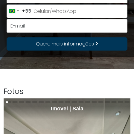
+55
Brazil
+55
E-mail
Quero mais informações
Fotos
Imovel | Sala