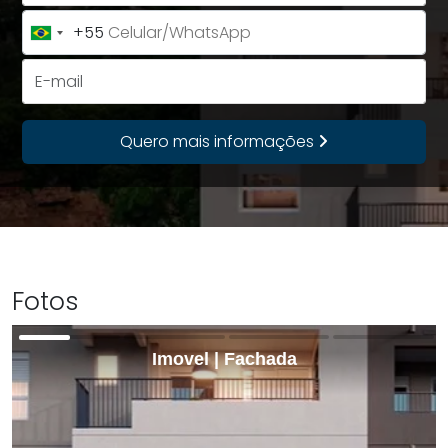
+55
Brazil
+55
E-mail
Quero mais informações
Fotos
Imovel | Fachada