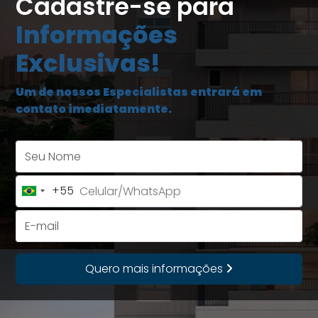
Cadastre-se para
Informações
Exclusivas!
Um de nossos Especialistas entrará em
contato imediatamente.
Seu Nome
+55
Brazil
+55
E-mail
Quero mais informações