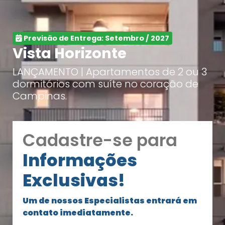
Previsão de Entrega: Setembro / 2027
Vista Horizonte
LANÇAMENTO | Apartamentos de 2 ou 3
dormitórios com suíte no coração de
Campinas.
Cadastre-se para
Informações
Exclusivas!
Um de nossos Especialistas entrará em
contato imediatamente.