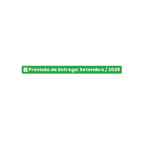
Previsão de Entrega: Setembro / 2026
Maxy São Bernard
BREVE LANÇAMENTO MAXI SÃO BERNAR