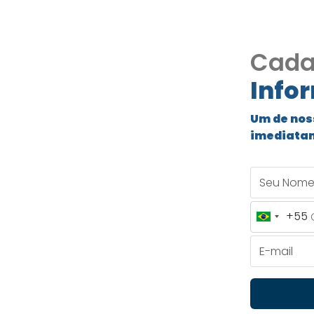
Cada
Info
Um de nos
imediata
o
Seu Nome
DO
+55
Brazil
+55
E-mail