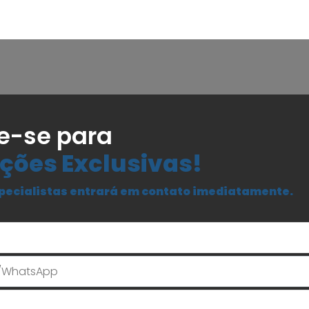
e-se para
ções Exclusivas!
pecialistas entrará em contato imediatamente.
Seu Nome
E-mail