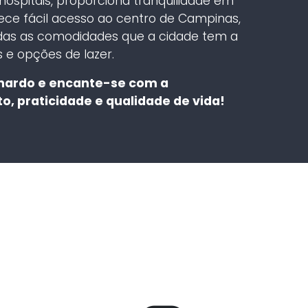
 hospitais, proporciona tranquilidade em
ce fácil acesso ao centro de Campinas,
odas as comodidades que a cidade tem a
 e opções de lazer.
nardo e encante-se com a
, praticidade e qualidade de vida!