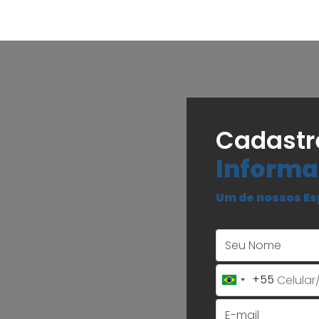
Cadastr
Informa
Um de nossos Es
+55
Brazil
+55