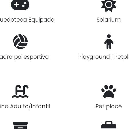
quedoteca Equipada
Solarium
adra poliesportiva
Playground | Petp
cina Adulto/Infantil
Pet place