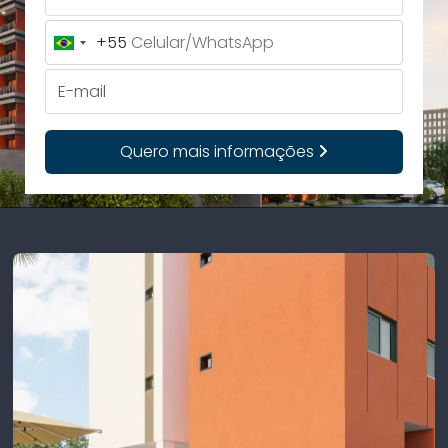
+55
Brazil
+55
E-mail
Quero mais informações