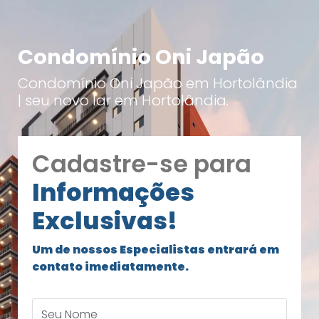
Condomínio Oni Japão
Condomínio Oni Japão em Hortolândia
| seu novo lar em Hortolândia.
Cadastre-se para
Informações
Exclusivas!
Um de nossos Especialistas entrará em
contato imediatamente.
Seu Nome