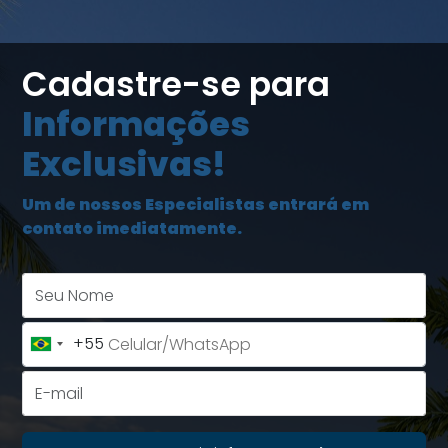
Cadastre-se para
Informações
Exclusivas!
Um de nossos Especialistas entrará em
contato imediatamente.
Seu Nome
+55
Brazil
+55
E-mail