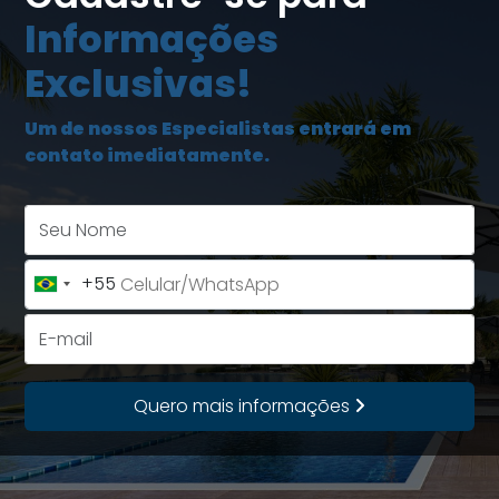
Informações
Exclusivas!
Um de nossos Especialistas entrará em
contato imediatamente.
Seu Nome
+55
Brazil
+55
E-mail
Quero mais informações