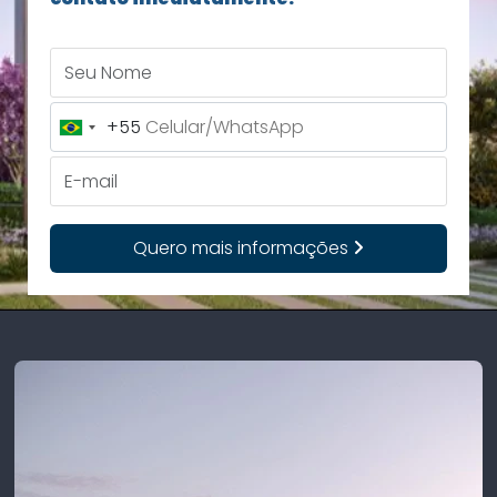
Seu Nome
+55
Brazil
+55
E-mail
Quero mais informações