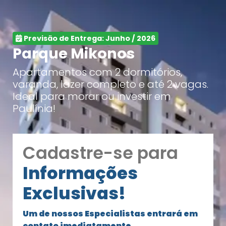
Previsão de Entrega: Junho / 2026
Parque Mikonos
Apartamentos com 2 dormitórios,
varanda, lazer completo e até 2 vagas.
Ideal para morar ou investir em
Paulínia!
Cadastre-se para
Informações
Exclusivas!
Um de nossos Especialistas entrará em
contato imediatamente.