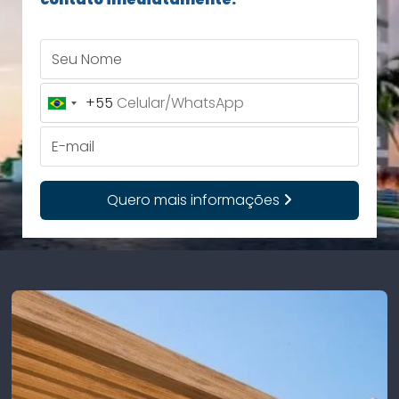
Seu Nome
+55
Brazil
+55
E-mail
Quero mais informações