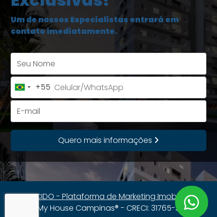
Exclusivas!
Um de nossos Especialistas entrará em
contato imediatamente.
Seu Nome
+55
Brazil
+55
E-mail
Quero mais informações
CRECIDO - Plataforma de Marketing Imobiliário
My House Campinas® - CRECI: 31765-J