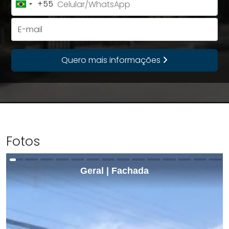
+55
Brazil
+55
E-mail
Quero mais informações
Fotos
Geral | Fachada