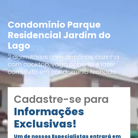
Condomínio Parque
Residencial Jardim do
Lago
2 dormitórios com armários, cozinha
com cooktop, vaga coberta e lazer
completo em condomínio fechado
Cadastre-se para
Informações
Exclusivas!
Um de nossos Especialistas entrará em