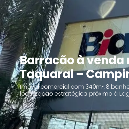
Barracão à venda 
Taquaral – Campi
Imóvel comercial com 340m², 8 banhei
localização estratégica próximo à La