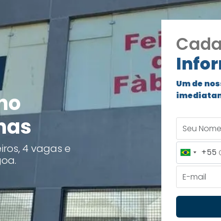
Cada
Info
Um de nos
no
imediata
nas
Seu Nome
ros, 4 vagas e
+55
Brazil
goa.
+55
E-mail