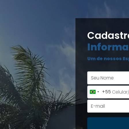
Cadastr
Informa
Um de nossos Es
+55
Brazil
+55