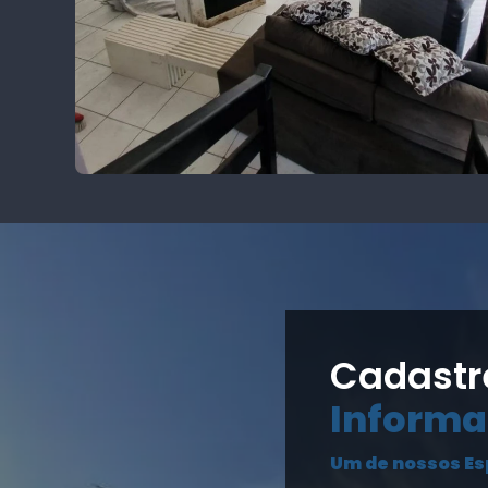
Cadastr
Informa
Um de nossos Es