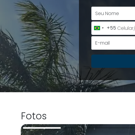
+55
Brazil
+55
Fotos