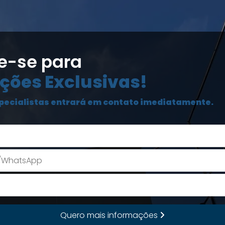
e-se para
ções Exclusivas!
pecialistas entrará em contato imediatamente.
Seu Nome
E-mail
Quero mais informações