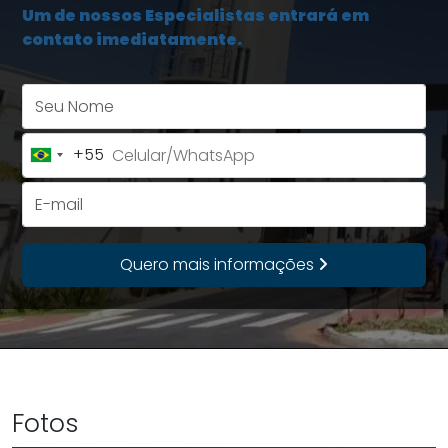
Um de nossos Especialistas entrará em
contato imediatamente.
Seu Nome
+55
Brazil
+55
E-mail
Quero mais informações
Fotos