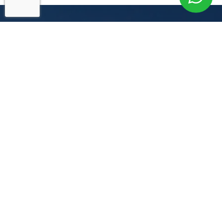
Cadastre-se para
Informações
Exclusivas!
Um de nossos Especialistas entrará em
contato imediatamente.
Seu Nome
+55
Brazil
+55
E-mail