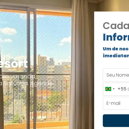
Cada
Info
Um de nos
imediata
esort
Seu Nome
com varanda,
a Satúrnia. Agende
+55
Brazil
+55
E-mail