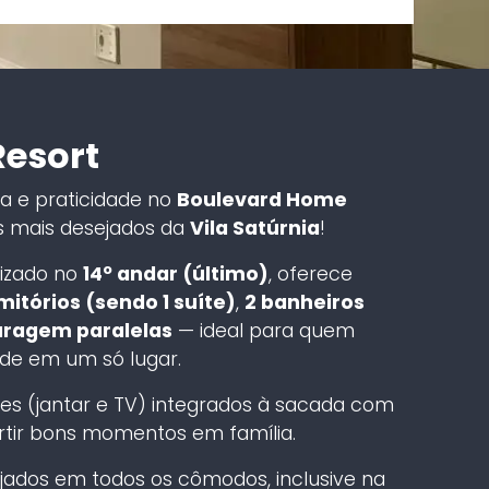
esort
a e praticidade no
Boulevard Home
 mais desejados da
Vila Satúrnia
!
alizado no
14º andar (último)
, oferece
mitórios (sendo 1 suíte)
,
2 banheiros
aragem paralelas
— ideal para quem
ade em um só lugar.
es (jantar e TV) integrados à sacada com
urtir bons momentos em família.
ados em todos os cômodos, inclusive na