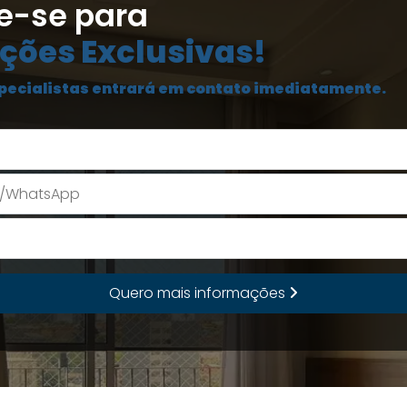
e-se para
ções Exclusivas!
pecialistas entrará em contato imediatamente.
Seu Nome
E-mail
Quero mais informações