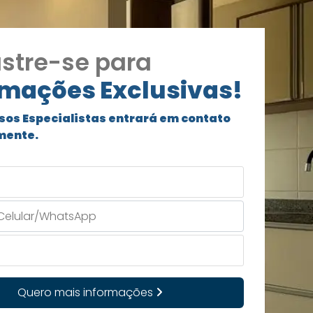
stre-se para
rmações Exclusivas!
sos Especialistas entrará em contato
mente.
Quero mais informações