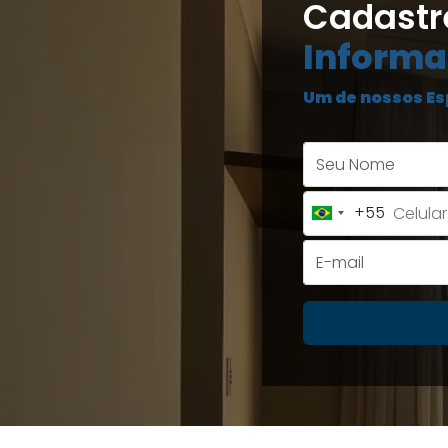
Cadastr
Informa
Um de nossos Es
+55
Brazil
+55