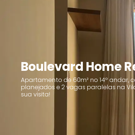
Boulevard Home R
Apartamento de 60m² no 14º andar, 
planejados e 2 vagas paralelas na Vil
sua visita!