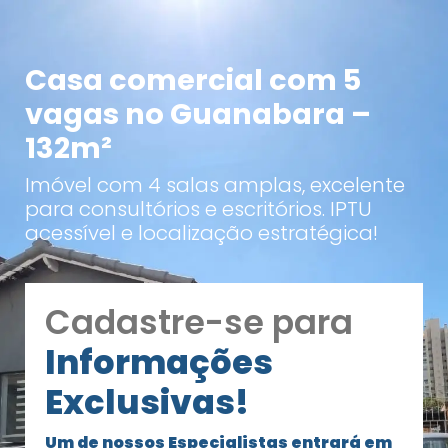
Casa comercial com 5
vagas no Guanabara –
132m²
Imóvel com 4 salas amplas, excelente
para consultórios e escritórios. IPTU
acessível e localização estratégica!
Cadastre-se para
Informações
Exclusivas!
Um de nossos Especialistas entrará em