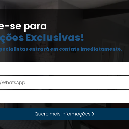
e-se para
ções Exclusivas!
pecialistas entrará em contato imediatamente.
Seu Nome
E-mail
Quero mais informações