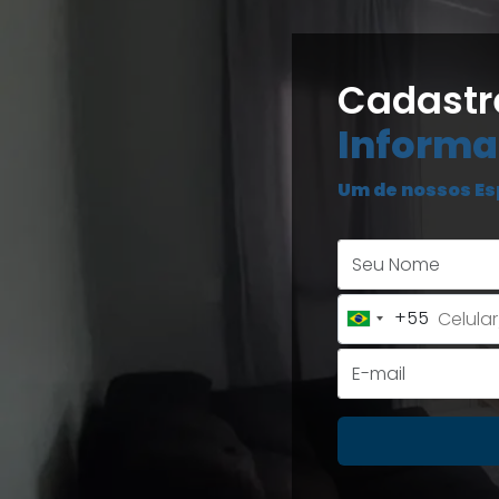
Cadastr
Informa
Um de nossos Es
+55
Brazil
+55