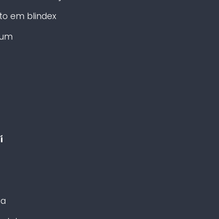
o em blindex
ium
í
ia