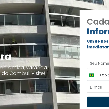
Cada
Info
Um de nos
imediata
bra
Seu Nome
anorâmica, varanda
do Cambuí. Visite!
+55
Brazil
+55
E-mail