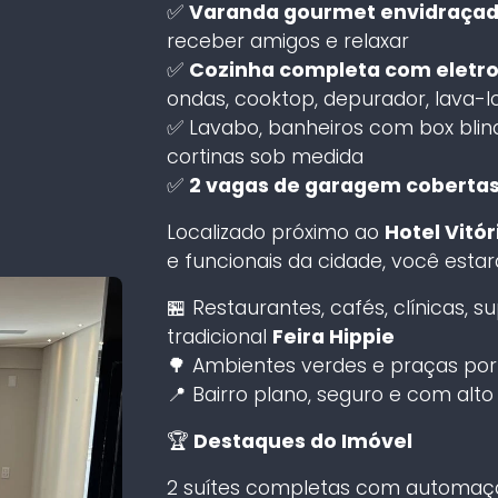
✅
Varanda gourmet envidraça
receber amigos e relaxar
✅
Cozinha completa com eletr
ondas, cooktop, depurador, lava-
✅ Lavabo, banheiros com box blinde
cortinas sob medida
✅
2 vagas de garagem coberta
Localizado próximo ao
Hotel Vitór
e funcionais da cidade, você esta
🏪 Restaurantes, cafés, clínicas, 
tradicional
Feira Hippie
🌳 Ambientes verdes e praças por
📍 Bairro plano, seguro e com alto
🏆
Destaques do Imóvel
2 suítes completas com automaçã