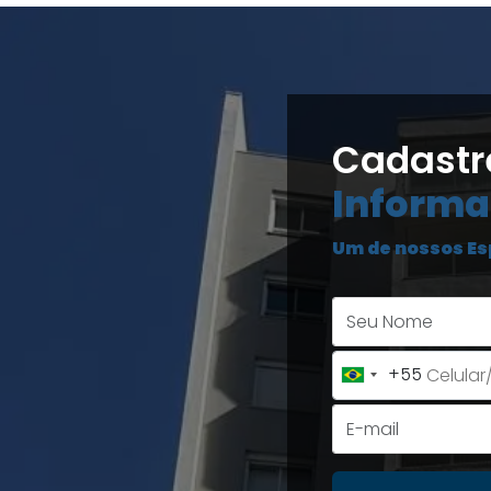
Cadastr
Informa
Um de nossos Es
+55
Brazil
+55