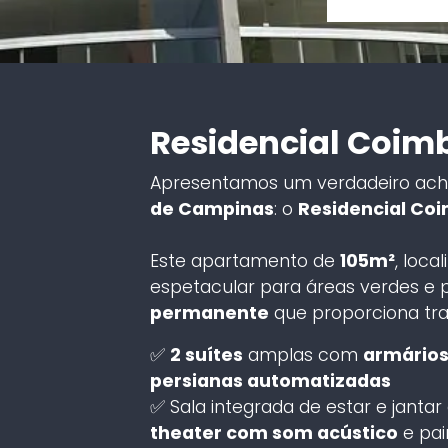
Residencial Coim
Apresentamos um verdadeiro ac
de Campinas
: o
Residencial Co
Este apartamento de
105m²
, loca
espetacular para áreas verdes e 
permanente
que proporciona tran
✅
2 suítes
amplas com
armários
persianas automatizadas
✅ Sala integrada de estar e janta
theater com som acústico
e pai