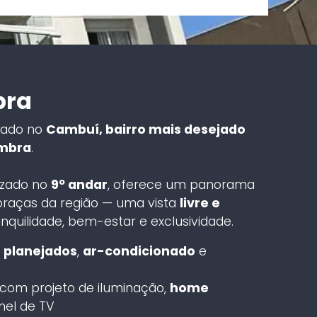
bra
hado no
Cambuí, bairro mais desejado
imbra
.
lizado no
9º andar
, oferece um panorama
praças da região — uma vista
livre e
quilidade, bem-estar e exclusividade.
 planejados
,
ar-condicionado
e
r com projeto de iluminação,
home
nel de TV