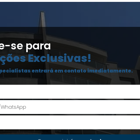
e-se para
ções Exclusivas!
pecialistas entrará em contato imediatamente.
Seu Nome
E-mail