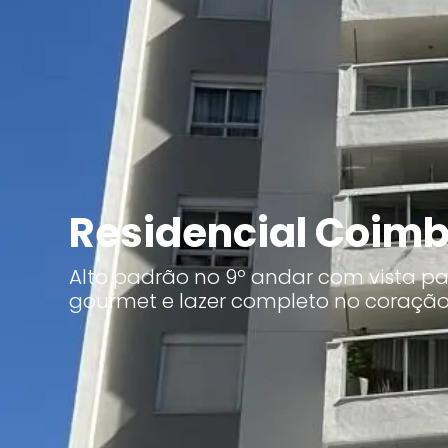
Residencial Coim
Alto padrão no 9º andar com vista p
gourmet e lazer completo no coração 