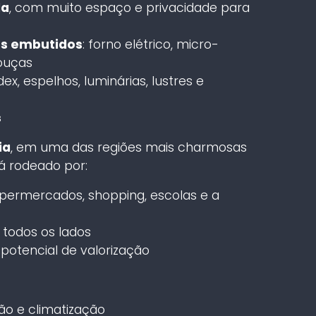
da
, com muito espaço e privacidade para
os embutidos
: forno elétrico, micro-
louças
x, espelhos, luminárias, lustres e
s
ia
, em uma das regiões mais charmosas
rá rodeado por:
supermercados, shopping, escolas e a
 todos os lados
 potencial de valorização
o e climatização