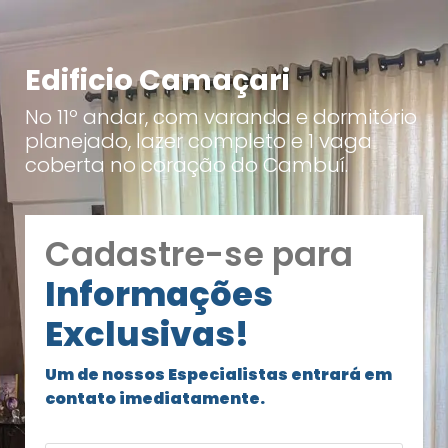
Edificio Camaçari
No 11º andar, com varanda e dormitório
planejado, lazer completo e 1 vaga
coberta no coração do Cambuí.
Cadastre-se para
Informações
Exclusivas!
Um de nossos Especialistas entrará em
contato imediatamente.