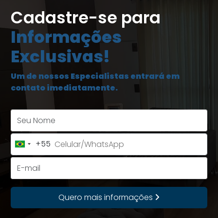
Cadastre-se para
Informações
Exclusivas!
Um de nossos Especialistas entrará em
contato imediatamente.
Seu Nome
+55
Brazil
+55
E-mail
Quero mais informações