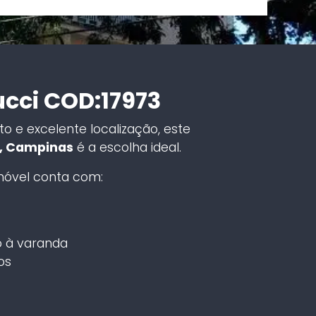
Nucci COD:17973
o e excelente localização, este
, Campinas
é a escolha ideal.
imóvel conta com:
 à varanda
os