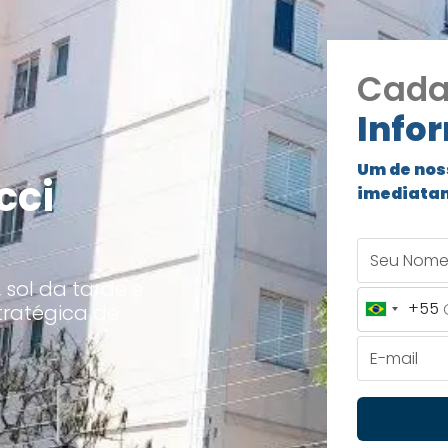
Cada
Info
Um de nos
cci
imediata
Seu Nome
sol da tarde e
+55
tratégica de
Brazil
+55
E-mail