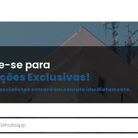
e-se para
ções Exclusivas!
pecialistas entrará em contato imediatamente.
Seu Nome
E-mail