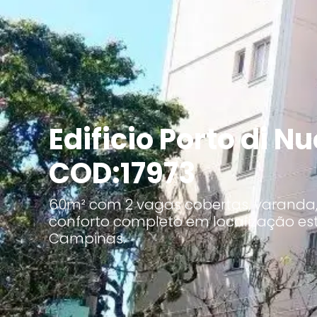
Edificio Porto di Nu
COD:17973
60m² com 2 vagas cobertas, varanda, 
conforto completo em localização es
Campinas.