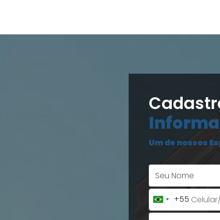
Cadastr
Informa
Um de nossos Es
+55
Brazil
+55