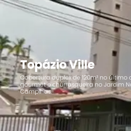
Topázio Ville
Cobertura duplex de 120m² no último
gourmet e churrasqueira no Jardim N
Campinas.