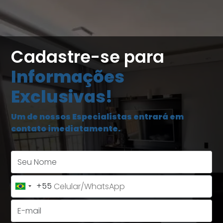
Cadastre-se para
Informações
Exclusivas!
Um de nossos Especialistas entrará em
contato imediatamente.
Seu Nome
+55
Brazil
+55
E-mail