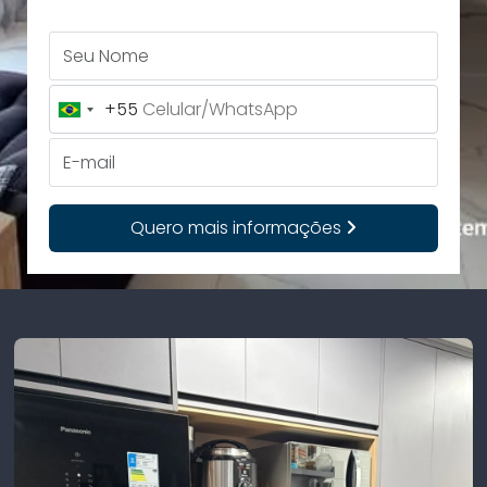
Seu Nome
+55
Brazil
+55
E-mail
Quero mais informações