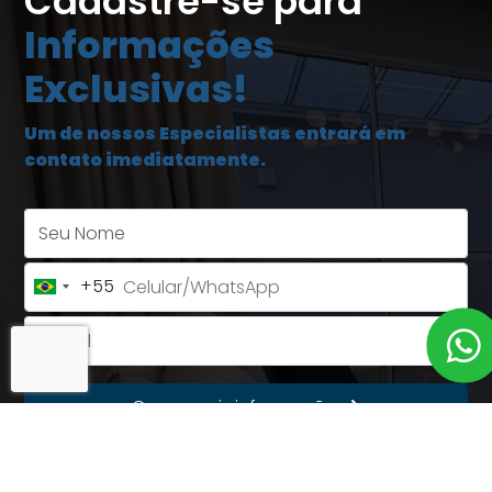
Cadastre-se para
Informações
Exclusivas!
Um de nossos Especialistas entrará em
contato imediatamente.
Seu Nome
+55
Brazil
+55
E-mail
Quero mais informações