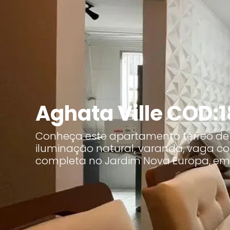
Aghata Ville COD:
Conheça este apartamento térreo de
iluminação natural, varanda, vaga co
completa no Jardim Nova Europa, e