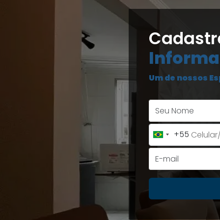
Cadastr
Informa
Um de nossos Es
+55
Brazil
+55