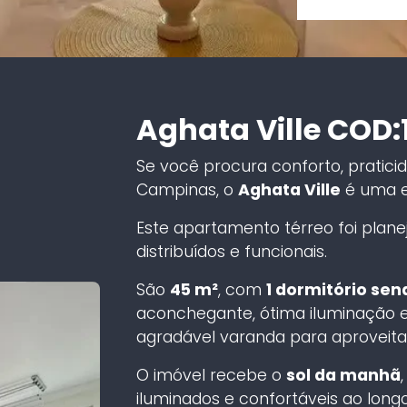
Aghata Ville COD:
Se você procura conforto, pratici
Campinas, o
Aghata Ville
é uma e
Este apartamento térreo foi plan
distribuídos e funcionais.
São
45 m²
, com
1 dormitório send
aconchegante, ótima iluminação e
agradável varanda para aproveit
O imóvel recebe o
sol da manhã
iluminados e confortáveis ao longo