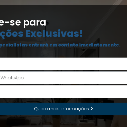
e-se para
ções Exclusivas!
pecialistas entrará em contato imediatamente.
Seu Nome
E-mail
Quero mais informações