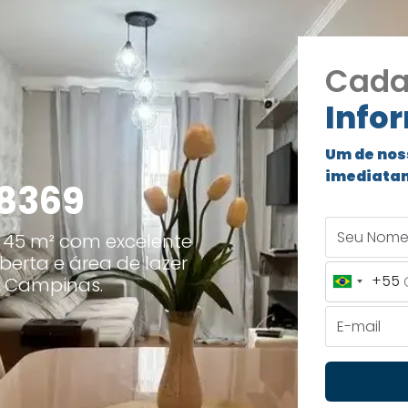
Cada
Info
Um de nos
imediata
18369
Seu Nome
 45 m² com excelente
berta e área de lazer
+55
m Campinas.
Brazil
+55
E-mail