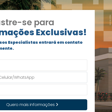
stre-se para
rmações Exclusivas!
sos Especialistas entrará em contato
mente.
Quero mais informações