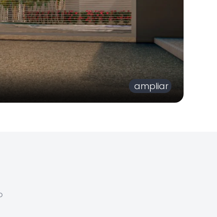
ampliar
o