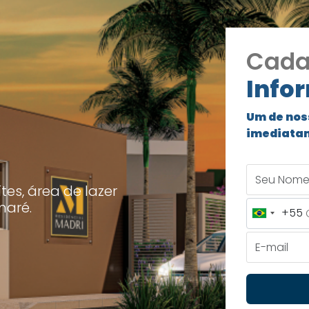
Cada
Info
Um de nos
imediata
Seu Nome
tes, área de lazer
maré.
+55
Brazil
+55
E-mail