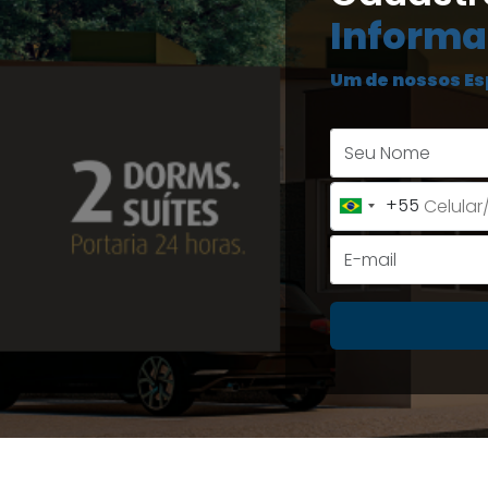
Informa
Um de nossos Es
+55
Brazil
+55