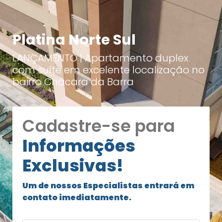
Platina Norte Sul
LANÇAMENTO | Apartamento duplex
com suíte em excelente localização no
bairro Chácara da Barra
Cadastre-se para
Informações
Exclusivas!
Um de nossos Especialistas entrará em
contato imediatamente.