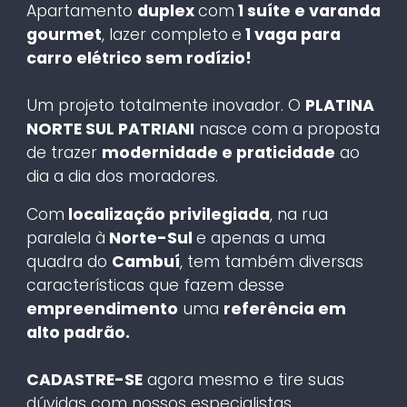
Apartamento
duplex
com
1 suíte e varanda
gourmet
, lazer completo
e
1 vaga para
carro elétrico sem rodízio!
Um projeto totalmente inovador. O
PLATINA
NORTE SUL PATRIANI
nasce com a proposta
de trazer
modernidade e praticidade
ao
dia a dia dos moradores.
Com
localização privilegiada
, na rua
paralela à
Norte-Sul
e apenas a uma
quadra do
Cambuí
, tem também diversas
características que fazem desse
empreendimento
uma
referência em
alto padrão.
CADASTRE-SE
agora mesmo e tire suas
dúvidas com nossos especialistas.