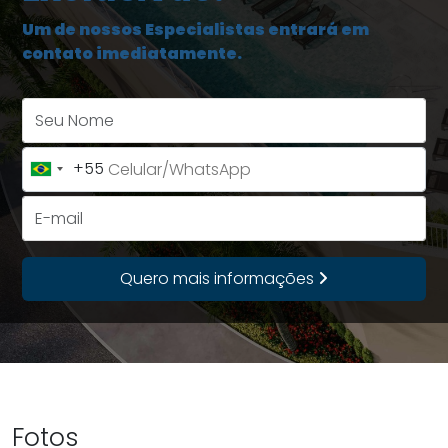
Um de nossos Especialistas entrará em
contato imediatamente.
Seu Nome
+55
Brazil
+55
E-mail
Quero mais informações
Fotos